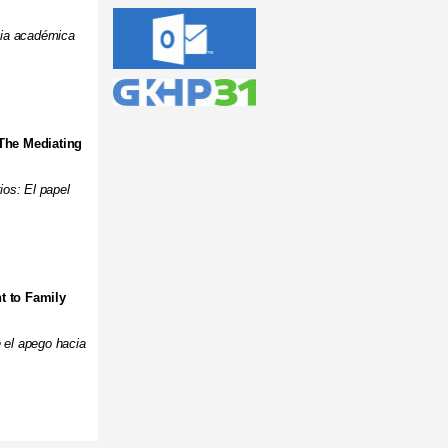
cia académica
The Mediating
rios: El papel
t to Family
 el apego hacia