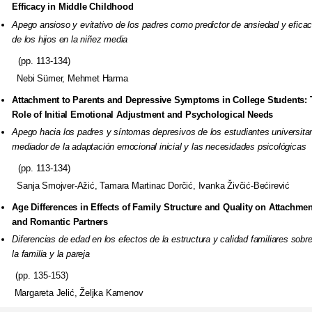
Efficacy in Middle Childhood
Apego ansioso y evitativo de los padres como predictor de ansiedad y
efica
de los hijos en la niñez media
(pp. 113-134)
Nebi Sümer, Mehmet Harma
Attachment to Parents and Depressive Symptoms in College Students:
Role of Initial Emotional Adjustment and Psychological
Needs
Apego hacia los padres y síntomas depresivos de los estudiantes
universita
mediador de la adaptación emocional inicial y
las necesidades psicológicas
(pp. 113-134)
Sanja Smojver-Ažić, Tamara Martinac Dorčić, Ivanka Živčić-Bećirević
Age Differences in Effects of Family Structure and Quality on
Attachmen
and Romantic Partners
Diferencias de edad en los efectos de la estructura y calidad familiares
sobre
la familia y la pareja
(pp. 135-153)
Margareta Jelić, Željka Kamenov