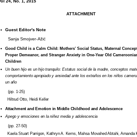
Vol 24, No. 1, 2015
ATTACHMENT
Guest Editor's Note
Sanja Smojver-Ažić
Good Child is a Calm Child: Mothers' Social Status, Maternal Concep
Proper Demeanor, and Stranger Anxiety in One-Year Old Cameroonia
Children
Un buen hijo es un hijo tranquilo: Estatus social de la madre, conceptos
mate
comportamiento apropiado y ansiedad ante los extraños en
los niños camer
un año
(pp. 1-25)
Hiltrud Otto, Heidi Keller
Attachment and Emotion in Middle Childhood and Adolescence
Apego y emociones en la niñez media y adolescencia
(pp. 27-50)
Kaela Stuart Parrigon, Kathryn A. Kerns,
Mahsa Movahed Abtahi, Amanda 