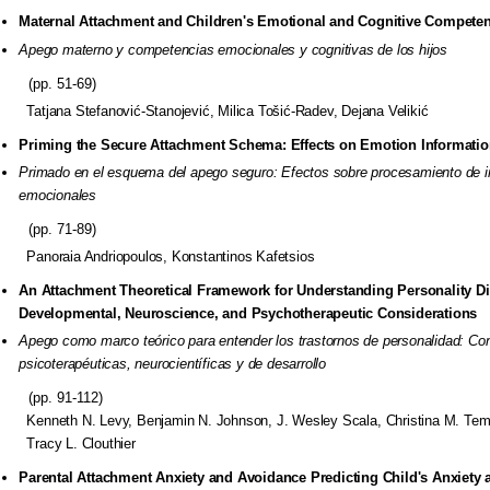
Maternal Attachment and Children's Emotional and Cognitive
Competen
Apego materno y competencias emocionales y cognitivas de los hijos
(pp. 51-69)
Tatjana Stefanović-Stanojević, Milica Tošić-Radev, Dejana Velikić
Priming the Secure Attachment Schema: Effects on Emotion
Informati
Primado en el esquema del apego seguro: Efectos sobre procesamiento
de 
emocionales
(pp. 71-89)
Panoraia Andriopoulos, Konstantinos Kafetsios
An Attachment Theoretical Framework for Understanding Personality
Di
Developmental, Neuroscience, and Psychotherapeutic
Considerations
Apego como marco teórico para entender los trastornos de personalidad:
Con
psicoterapéuticas, neurocientíficas y de desarrollo
(pp. 91-112)
Kenneth N. Levy, Benjamin N. Johnson, J. Wesley Scala,
Christina M. Tem
Tracy L. Clouthier
Parental Attachment Anxiety and Avoidance Predicting Child's
Anxiety