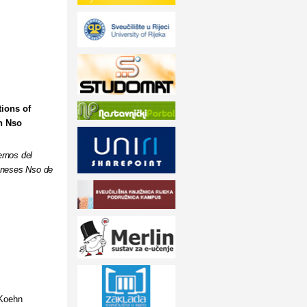
tions of
n Nso
rnos del
uneses Nso de
Koehn