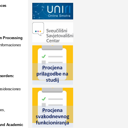
ces
on Processing
informaciones
sorders:
sideraciones
es,
 and Academic